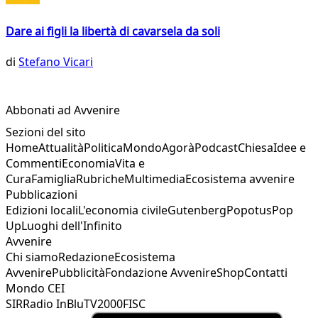
Dare ai figli la libertà di cavarsela da soli
di
Stefano Vicari
Abbonati ad Avvenire
Sezioni del sito
Home
Attualità
Politica
Mondo
Agorà
Podcast
Chiesa
Idee e
Commenti
Economia
Vita e
Cura
Famiglia
Rubriche
Multimedia
Ecosistema avvenire
Pubblicazioni
Edizioni locali
L'economia civile
Gutenberg
Popotus
Pop
Up
Luoghi dell'Infinito
Avvenire
Chi siamo
Redazione
Ecosistema
Avvenire
Pubblicità
Fondazione Avvenire
Shop
Contatti
Mondo CEI
SIR
Radio InBlu
TV2000
FISC