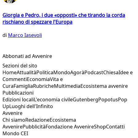
Giorgia e Pedro, i due «opposti» che tirando la corda
rischiano di spezzare l'Europa
di
Marco Iasevoli
Abbonati ad Avvenire
Sezioni del sito
Home
Attualità
Politica
Mondo
Agorà
Podcast
Chiesa
Idee e
Commenti
Economia
Vita e
Cura
Famiglia
Rubriche
Multimedia
Ecosistema avvenire
Pubblicazioni
Edizioni locali
L'economia civile
Gutenberg
Popotus
Pop
Up
Luoghi dell'Infinito
Avvenire
Chi siamo
Redazione
Ecosistema
Avvenire
Pubblicità
Fondazione Avvenire
Shop
Contatti
Mondo CEI