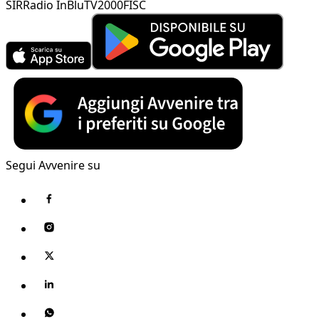
SIR
Radio InBlu
TV2000
FISC
Segui Avvenire su