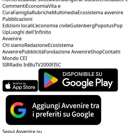
Commenti
Economia
Vita e
Cura
Famiglia
Rubriche
Multimedia
Ecosistema avvenire
Pubblicazioni
Edizioni locali
L'economia civile
Gutenberg
Popotus
Pop
Up
Luoghi dell'Infinito
Avvenire
Chi siamo
Redazione
Ecosistema
Avvenire
Pubblicità
Fondazione Avvenire
Shop
Contatti
Mondo CEI
SIR
Radio InBlu
TV2000
FISC
Segui Avvenire su