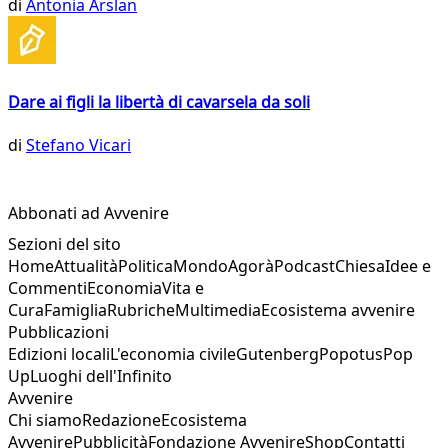
di
Antonia Arslan
Dare ai figli la libertà di cavarsela da soli
di
Stefano Vicari
Abbonati ad Avvenire
Sezioni del sito
Home
Attualità
Politica
Mondo
Agorà
Podcast
Chiesa
Idee e
Commenti
Economia
Vita e
Cura
Famiglia
Rubriche
Multimedia
Ecosistema avvenire
Pubblicazioni
Edizioni locali
L'economia civile
Gutenberg
Popotus
Pop
Up
Luoghi dell'Infinito
Avvenire
Chi siamo
Redazione
Ecosistema
Avvenire
Pubblicità
Fondazione Avvenire
Shop
Contatti