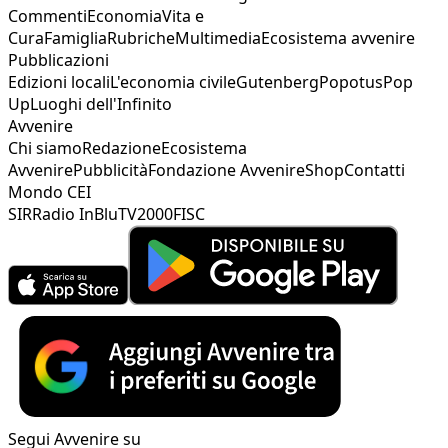
Commenti
Economia
Vita e
Cura
Famiglia
Rubriche
Multimedia
Ecosistema avvenire
Pubblicazioni
Edizioni locali
L'economia civile
Gutenberg
Popotus
Pop
Up
Luoghi dell'Infinito
Avvenire
Chi siamo
Redazione
Ecosistema
Avvenire
Pubblicità
Fondazione Avvenire
Shop
Contatti
Mondo CEI
SIR
Radio InBlu
TV2000
FISC
Segui Avvenire su