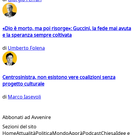
«Dio è morto, ma poi risorge»: Guccini, la fede mai avuta
e la speranza sempre coltivata
di
Umberto Folena
Centrosinistra, non esistono vere coalizioni senza
progetto culturale
di
Marco Iasevoli
Abbonati ad Avvenire
Sezioni del sito
Home
Attualità
Politica
Mondo
Agorà
Podcast
Chiesa
Idee e