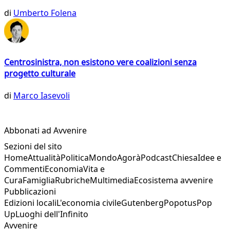
di
Umberto Folena
Centrosinistra, non esistono vere coalizioni senza
progetto culturale
di
Marco Iasevoli
Abbonati ad Avvenire
Sezioni del sito
Home
Attualità
Politica
Mondo
Agorà
Podcast
Chiesa
Idee e
Commenti
Economia
Vita e
Cura
Famiglia
Rubriche
Multimedia
Ecosistema avvenire
Pubblicazioni
Edizioni locali
L'economia civile
Gutenberg
Popotus
Pop
Up
Luoghi dell'Infinito
Avvenire