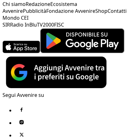
Chi siamo
Redazione
Ecosistema
Avvenire
Pubblicità
Fondazione Avvenire
Shop
Contatti
Mondo CEI
SIR
Radio InBlu
TV2000
FISC
Segui Avvenire su