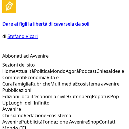
Dare ai figli la libertà di cavarsela da soli
di
Stefano Vicari
Abbonati ad Avvenire
Sezioni del sito
Home
Attualità
Politica
Mondo
Agorà
Podcast
Chiesa
Idee e
Commenti
Economia
Vita e
Cura
Famiglia
Rubriche
Multimedia
Ecosistema avvenire
Pubblicazioni
Edizioni locali
L'economia civile
Gutenberg
Popotus
Pop
Up
Luoghi dell'Infinito
Avvenire
Chi siamo
Redazione
Ecosistema
Avvenire
Pubblicità
Fondazione Avvenire
Shop
Contatti
Mondo CEI