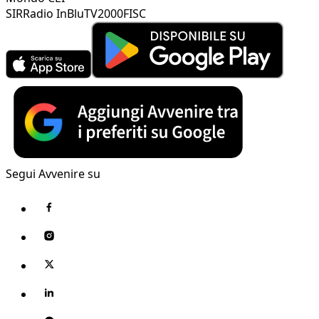
SIR
Radio InBlu
TV2000
FISC
Segui Avvenire su