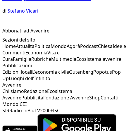
di
Stefano Vicari
Abbonati ad Avvenire
Sezioni del sito
Home
Attualità
Politica
Mondo
Agorà
Podcast
Chiesa
Idee e
Commenti
Economia
Vita e
Cura
Famiglia
Rubriche
Multimedia
Ecosistema avvenire
Pubblicazioni
Edizioni locali
L'economia civile
Gutenberg
Popotus
Pop
Up
Luoghi dell'Infinito
Avvenire
Chi siamo
Redazione
Ecosistema
Avvenire
Pubblicità
Fondazione Avvenire
Shop
Contatti
Mondo CEI
SIR
Radio InBlu
TV2000
FISC