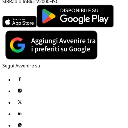
SIR
Radio InBlu
TV2000
FISC
Segui Avvenire su