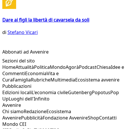
Dare ai figli la libertà di cavarsela da soli
di
Stefano Vicari
Abbonati ad Avvenire
Sezioni del sito
Home
Attualità
Politica
Mondo
Agorà
Podcast
Chiesa
Idee e
Commenti
Economia
Vita e
Cura
Famiglia
Rubriche
Multimedia
Ecosistema avvenire
Pubblicazioni
Edizioni locali
L'economia civile
Gutenberg
Popotus
Pop
Up
Luoghi dell'Infinito
Avvenire
Chi siamo
Redazione
Ecosistema
Avvenire
Pubblicità
Fondazione Avvenire
Shop
Contatti
Mondo CEI