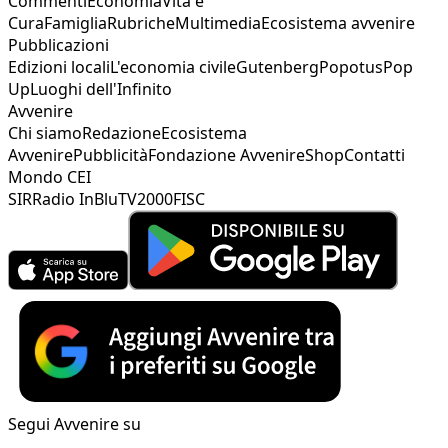
Commenti
Economia
Vita e
Cura
Famiglia
Rubriche
Multimedia
Ecosistema avvenire
Pubblicazioni
Edizioni locali
L'economia civile
Gutenberg
Popotus
Pop
Up
Luoghi dell'Infinito
Avvenire
Chi siamo
Redazione
Ecosistema
Avvenire
Pubblicità
Fondazione Avvenire
Shop
Contatti
Mondo CEI
SIR
Radio InBlu
TV2000
FISC
Segui Avvenire su