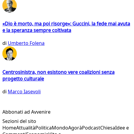
«Dio è morto, ma poi risorge»: Guccini, la fede mai avuta
e la speranza sempre coltivata
di
Umberto Folena
Centrosinistra, non esistono vere coalizioni senza
progetto culturale
di
Marco Iasevoli
Abbonati ad Avvenire
Sezioni del sito
Home
Attualità
Politica
Mondo
Agorà
Podcast
Chiesa
Idee e