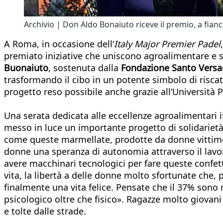
Archivio | Don Aldo Bonaiuto riceve il premio, a fianc
A Roma, in occasione dell‘
Italy Major Premier Padel
premiato iniziative che uniscono agroalimentare e soci
Buonaiuto
, sostenuta dalla
Fondazione Santo Versa
trasformando il cibo in un potente simbolo di riscatt
progetto reso possibile anche grazie all‘Università P
Una serata dedicata alle eccellenze agroalimentari i
messo in luce un importante progetto di solidarietà
come queste marmellate, prodotte da donne vittime di
donne una speranza di autonomia attraverso il lavor
avere macchinari tecnologici per fare queste confett
vita, la libertà a delle donne molto sfortunate che, 
finalmente una vita felice. Pensate che il 37% sono
psicologico oltre che fisico». Ragazze molto giovan
e tolte dalle strade.