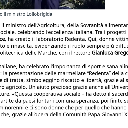
o il ministro Lollobrigida
, il ministro dell’Agricoltura, della Sovranità alimenta
ale, celebrando l’eccellenza italiana. Tra i progetti d
ce
, ha creato il laboratorio Redenta. Qui, donne vitt
o e rinascita, evidenziando il ruolo sempre più diffus
olitecnica delle Marche, con il rettore
Gianluca Grego
taliane, ha celebrato l’importanza di sport e sana al
: la presentazione delle marmellate “Redenta” della 
 tratta, simboleggino riscatto e libertà, grazie al su
o agricolo. Un aiuto prezioso grazie anche all‘Univer
ure. «Questa cooperativa sociale – ha detto il sacerdo
partite da paesi lontani con una speranza, poi finite s
 minorenni e ci sono donne che per quello che hanno 
i che, grazie all’opera della Comunità Papa Giovanni 