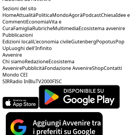
Sezioni del sito
Home
Attualità
Politica
Mondo
Agorà
Podcast
Chiesa
Idee e
Commenti
Economia
Vita e
Cura
Famiglia
Rubriche
Multimedia
Ecosistema avvenire
Pubblicazioni
Edizioni locali
L'economia civile
Gutenberg
Popotus
Pop
Up
Luoghi dell'Infinito
Avvenire
Chi siamo
Redazione
Ecosistema
Avvenire
Pubblicità
Fondazione Avvenire
Shop
Contatti
Mondo CEI
SIR
Radio InBlu
TV2000
FISC