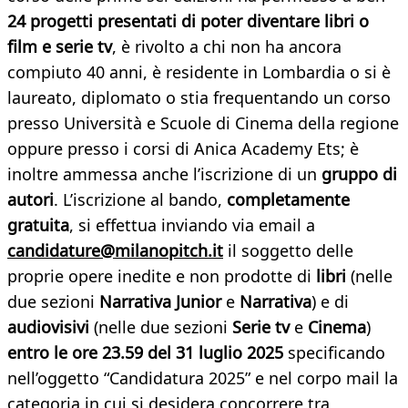
24 progetti presentati
di poter diventare
libri o
film e serie
tv
, è rivolto a chi non ha ancora
compiuto 40 anni, è residente in Lombardia o si è
laureato, diplomato o stia frequentando un corso
presso Università e Scuole di Cinema della regione
oppure presso i corsi di Anica Academy Ets; è
inoltre ammessa anche l’iscrizione di un
gruppo di
autori
. L’iscrizione al bando,
completamente
gratuita
,
si effettua
inviando via email a
candidature@milanopitch.it
il soggetto delle
proprie opere inedite e non prodotte di
libri
(nelle
due sezioni
Narrativa Junior
e
Narrativa
) e di
audiovisivi
(nelle due sezioni
Serie tv
e
Cinema
)
entro le ore 23.59 del 31 luglio 2025
specificando
nell’oggetto “Candidatura 2025” e nel corpo mail la
categoria in cui si desidera concorrere tra