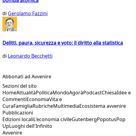
bomba atomica
di
Gerolamo Fazzini
Delitti, paura, sicurezza e voto: il diritto alla statistica
di
Leonardo Becchetti
Abbonati ad Avvenire
Sezioni del sito
Home
Attualità
Politica
Mondo
Agorà
Podcast
Chiesa
Idee e
Commenti
Economia
Vita e
Cura
Famiglia
Rubriche
Multimedia
Ecosistema avvenire
Pubblicazioni
Edizioni locali
L'economia civile
Gutenberg
Popotus
Pop
Up
Luoghi dell'Infinito
Avvenire