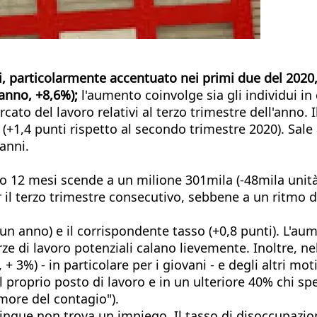
vi, particolarmente accentuato nei primi due del 2020,
anno, +8,6%);
l'aumento coinvolge sia gli individui in
rcato del lavoro relativi al terzo trimestre dell'anno. 
+1,4 punti rispetto al secondo trimestre 2020). Sale 
 anni.
 12 mesi scende a un milione 301mila (-48mila unità, 
er il terzo trimestre consecutivo, sebbene a un ritmo 
 un anno) e il corrispondente tasso (+0,8 punti). L'au
ze di lavoro potenziali calano lievemente. Inoltre, nel
+ 3%) - in particolare per i giovani - e degli altri mot
al proprio posto di lavoro e in un ulteriore 40% chi sp
imore del contagio").
nque non trova un impiego. Il tasso di disoccupazione r