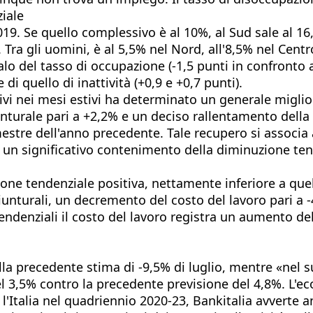
ziale
2019. Se quello complessivo è al 10%, al Sud sale al 16
ra gli uomini, è al 5,5% nel Nord, all'8,5% nel Centro
alo del tasso di occupazione (-1,5 punti in confronto a 
di quello di inattività (+0,9 e +0,7 punti).
uttivi nei mesi estivi ha determinato un generale mig
nturale pari a +2,2% e un deciso rallentamento della 
rimestre dell'anno precedente. Tale recupero si associ
 un significativo contenimento della diminuzione tend
zione tendenziale positiva, nettamente inferiore a que
giunturali, un decremento del costo del lavoro pari a 
i tendenziali il costo del lavoro registra un aumento d
dalla precedente stima di -9,5% di luglio, mentre «nel 
del 3,5% contro la precedente previsione del 4,8%. L'e
'Italia nel quadriennio 2020-23, Bankitalia avverte 