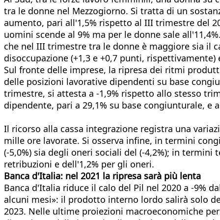
tra le donne nel Mezzogiorno. Si tratta di un sostan
aumento, pari all'1,5% rispetto al III trimestre del 
uomini scende al 9% ma per le donne sale all'11,4%. T
che nel III trimestre tra le donne è maggiore sia il c
disoccupazione (+1,3 e +0,7 punti, rispettivamente) e 
Sul fronte delle imprese, la ripresa dei ritmi prod
delle posizioni lavorative dipendenti su base congiu
trimestre, si attesta a -1,9% rispetto allo stesso t
dipendente, pari a 29,1% su base congiunturale, e a
Il ricorso alla cassa integrazione registra una varia
mille ore lavorate. Si osserva infine, in termini con
(-5,0%) sia degli oneri sociali del (-4,2%); in termin
retribuzioni e dell'1,2% per gli oneri.
Banca d'Italia: nel 2021 la ripresa sarà più lenta
Banca d'Italia riduce il calo del Pil nel 2020 a -9% 
alcuni mesi»: il prodotto interno lordo salirà solo 
2023. Nelle ultime proiezioni macroeconomiche per l