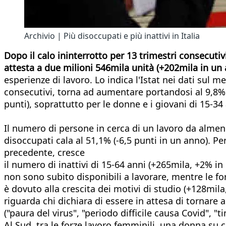
Archivio | Più disoccupati e più inattivi in Italia
Dopo il calo ininterrotto per 13 trimestri consecuti
attesta a due milioni 546mila unità (+202mila in un 
esperienze di lavoro. Lo indica l'Istat nei dati sul me
consecutivi, torna ad aumentare portandosi al 9,8% (
punti), soprattutto per le donne e i giovani di 15-34
Il numero di persone in cerca di un lavoro da almeno
disoccupati cala al 51,1% (-6,5 punti in un anno). P
precedente, cresce
il numero di inattivi di 15-64 anni (+265mila, +2% in
non sono subito disponibili a lavorare, mentre le for
è dovuto alla crescita dei motivi di studio (+128mila, 
riguarda chi dichiara di essere in attesa di tornare 
("paura del virus", "periodo difficile causa Covid", "t
Al Sud, tra le forze lavoro femminili, una donna su ci