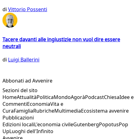
di
Vittorio Possenti
Tacere davanti alle ingiustizie non vuol dire essere
neutrali
di
Luigi Ballerini
Abbonati ad Avvenire
Sezioni del sito
Home
Attualità
Politica
Mondo
Agorà
Podcast
Chiesa
Idee e
Commenti
Economia
Vita e
Cura
Famiglia
Rubriche
Multimedia
Ecosistema avvenire
Pubblicazioni
Edizioni locali
L'economia civile
Gutenberg
Popotus
Pop
Up
Luoghi dell'Infinito
Avvenire