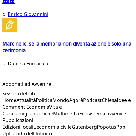
stessi
di
Enrico Giovannini
Marcinelle, se la memoria non diventa azione è solo una
cerimonia
di
Daniela Fumarola
Abbonati ad Avvenire
Sezioni del sito
Home
Attualità
Politica
Mondo
Agorà
Podcast
Chiesa
Idee e
Commenti
Economia
Vita e
Cura
Famiglia
Rubriche
Multimedia
Ecosistema avvenire
Pubblicazioni
Edizioni locali
L'economia civile
Gutenberg
Popotus
Pop
Up
Luoghi dell'Infinito