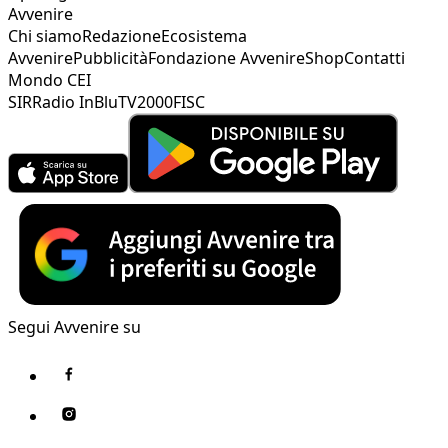
Avvenire
Chi siamo
Redazione
Ecosistema
Avvenire
Pubblicità
Fondazione Avvenire
Shop
Contatti
Mondo CEI
SIR
Radio InBlu
TV2000
FISC
Segui Avvenire su