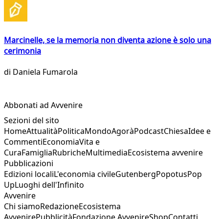
Marcinelle, se la memoria non diventa azione è solo una
cerimonia
di
Daniela Fumarola
Abbonati ad Avvenire
Sezioni del sito
Home
Attualità
Politica
Mondo
Agorà
Podcast
Chiesa
Idee e
Commenti
Economia
Vita e
Cura
Famiglia
Rubriche
Multimedia
Ecosistema avvenire
Pubblicazioni
Edizioni locali
L'economia civile
Gutenberg
Popotus
Pop
Up
Luoghi dell'Infinito
Avvenire
Chi siamo
Redazione
Ecosistema
Avvenire
Pubblicità
Fondazione Avvenire
Shop
Contatti