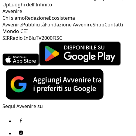
Up
Luoghi dell'Infinito
Avvenire
Chi siamo
Redazione
Ecosistema
Avvenire
Pubblicità
Fondazione Avvenire
Shop
Contatti
Mondo CEI
SIR
Radio InBlu
TV2000
FISC
Segui Avvenire su