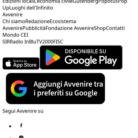
Edizioni locali
L'economia civile
Gutenberg
Popotus
Pop
Up
Luoghi dell'Infinito
Avvenire
Chi siamo
Redazione
Ecosistema
Avvenire
Pubblicità
Fondazione Avvenire
Shop
Contatti
Mondo CEI
SIR
Radio InBlu
TV2000
FISC
Segui Avvenire su