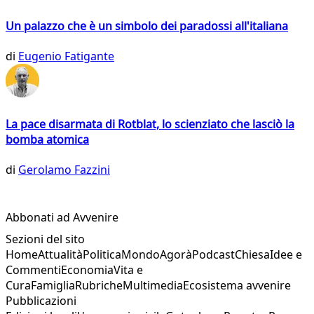
Un palazzo che è un simbolo dei paradossi all'italiana
di
Eugenio Fatigante
La pace disarmata di Rotblat, lo scienziato che lasciò la
bomba atomica
di
Gerolamo Fazzini
Abbonati ad Avvenire
Sezioni del sito
Home
Attualità
Politica
Mondo
Agorà
Podcast
Chiesa
Idee e
Commenti
Economia
Vita e
Cura
Famiglia
Rubriche
Multimedia
Ecosistema avvenire
Pubblicazioni