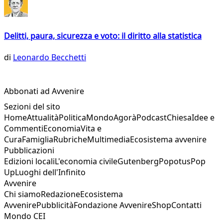
Delitti, paura, sicurezza e voto: il diritto alla statistica
di
Leonardo Becchetti
Abbonati ad Avvenire
Sezioni del sito
Home
Attualità
Politica
Mondo
Agorà
Podcast
Chiesa
Idee e
Commenti
Economia
Vita e
Cura
Famiglia
Rubriche
Multimedia
Ecosistema avvenire
Pubblicazioni
Edizioni locali
L'economia civile
Gutenberg
Popotus
Pop
Up
Luoghi dell'Infinito
Avvenire
Chi siamo
Redazione
Ecosistema
Avvenire
Pubblicità
Fondazione Avvenire
Shop
Contatti
Mondo CEI