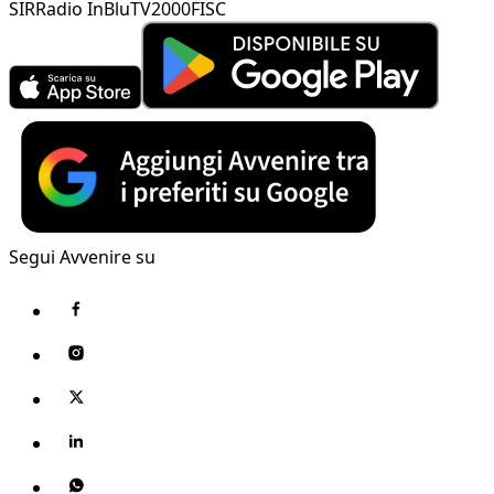
SIR
Radio InBlu
TV2000
FISC
Segui Avvenire su