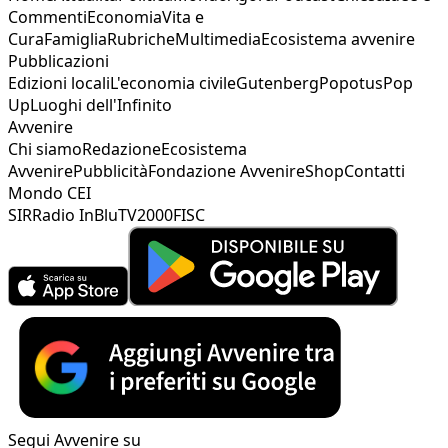
Commenti
Economia
Vita e
Cura
Famiglia
Rubriche
Multimedia
Ecosistema avvenire
Pubblicazioni
Edizioni locali
L'economia civile
Gutenberg
Popotus
Pop
Up
Luoghi dell'Infinito
Avvenire
Chi siamo
Redazione
Ecosistema
Avvenire
Pubblicità
Fondazione Avvenire
Shop
Contatti
Mondo CEI
SIR
Radio InBlu
TV2000
FISC
Segui Avvenire su