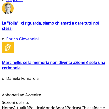
La "folla" ci riguarda, siamo chiamati a dare tutti noi
stessi
di
Enrico Giovannini
Marcinelle, se la memoria non diventa azione è solo una
cerimonia
di
Daniela Fumarola
Abbonati ad Avvenire
Sezioni del sito
Home
Attualità
Politica
Mondo
Agorà
Podcast
Chiesa
Idee e