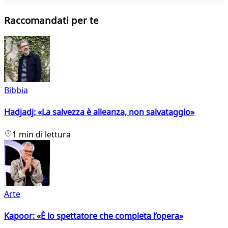
Raccomandati per te
Bibbia
Hadjadj: «La salvezza è alleanza, non salvataggio»
1 min di lettura
Arte
Kapoor: «È lo spettatore che completa l’opera»