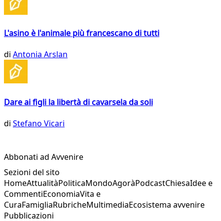
L'asino è l'animale più francescano di tutti
di
Antonia Arslan
Dare ai figli la libertà di cavarsela da soli
di
Stefano Vicari
Abbonati ad Avvenire
Sezioni del sito
Home
Attualità
Politica
Mondo
Agorà
Podcast
Chiesa
Idee e
Commenti
Economia
Vita e
Cura
Famiglia
Rubriche
Multimedia
Ecosistema avvenire
Pubblicazioni