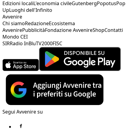
Edizioni locali
L'economia civile
Gutenberg
Popotus
Pop
Up
Luoghi dell'Infinito
Avvenire
Chi siamo
Redazione
Ecosistema
Avvenire
Pubblicità
Fondazione Avvenire
Shop
Contatti
Mondo CEI
SIR
Radio InBlu
TV2000
FISC
Segui Avvenire su