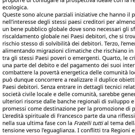
ecologica.
Queste sono alcune parziali iniziative che hanno il 
nell’interesse degli stessi paesi creditori per almen
un bene pubblico globale dove sono necessari gli sfo
riscaldamento globale nei Paesi debitori, che si tro
rischio stesso di solvibilità dei debitori. Terzo, l’e
alimentando migrazioni climatiche che rischiano in fu
tra gli stessi Paesi poveri o emergenti. Quarto, le c
una parte del debito e del pagamento dei suoi inter
combattere la povertà energetica delle comunità loc
può dunque concorrere a realizzare il duplice obiett
Paesi debitori. Senza entrare in dettagli tecnici rela
società civile locale e delle comunità, sarebbe gene
ulteriori risorse dalle banche regionali di sviluppo e 
promessi come destinazione per la promozione di po
L’eredità spirituale di Francesco parte da una rifles
nella sua ultima fase con la
Fratelli tutti
al tema dell
tensione verso l’eguaglianza. I conflitti tra Regioni