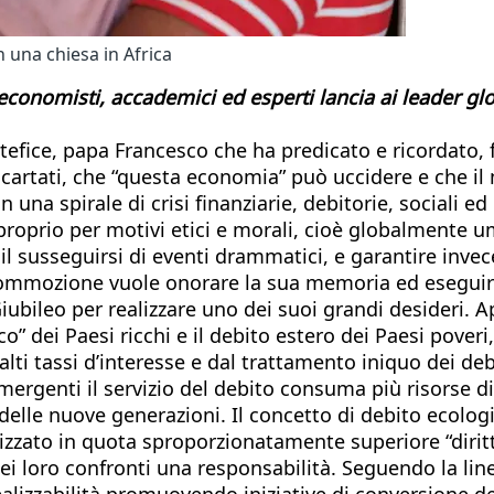
una chiesa in Africa
economisti, accademici ed esperti lancia ai leader gl
ntefice, papa Francesco che ha predicato e ricordato,
i scartati, che “questa economia” può uccidere e che 
 in una spirale di crisi finanziarie, debitorie, socia
 proprio per motivi etici e morali, cioè globalmente 
 il susseguirsi di eventi drammatici, e garantire inve
 commozione vuole onorare la sua memoria ed eseguir
 Giubileo per realizzare uno dei suoi grandi desideri
o” dei Paesi ricchi e il debito estero dei Paesi pove
 tassi d’interesse e dal trattamento iniquo dei debit
mergenti il servizio del debito consuma più risorse di 
lle nuove generazioni. Il concetto di debito ecolo
lizzato in quota sproporzionatamente superiore “dirit
 loro confronti una responsabilità. Seguendo la line
ealizzabilità promuovendo iniziative di conversione de