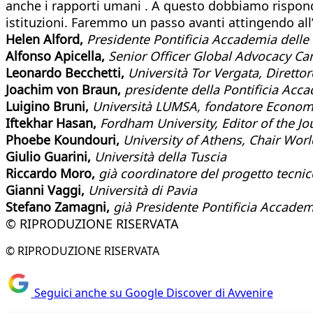
anche i rapporti umani . A questo dobbiamo risponder
istituzioni. Faremmo un passo avanti attingendo all
Helen Alford,
Presidente Pontificia Accademia delle 
Alfonso Apicella,
Senior Officer Global Advocacy Ca
Leonardo Becchetti,
Università Tor Vergata, Diretto
Joachim von Braun,
presidente della Pontificia Acc
Luigino Bruni,
Università LUMSA, fondatore Econom
Iftekhar Hasan,
Fordham University, Editor of the Jou
Phoebe Koundouri,
University of Athens, Chair Wor
Giulio Guarini,
Università della Tuscia
Riccardo Moro,
già coordinatore del progetto tecni
G
ianni Vaggi,
Università di Pavia
Stefano Zamagni,
già Presidente Pontificia Accademi
© RIPRODUZIONE RISERVATA
© RIPRODUZIONE RISERVATA
Seguici anche su Google Discover di Avvenire