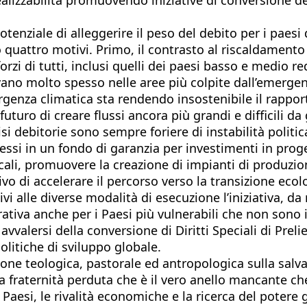
potenziale di alleggerire il peso del debito per i p
o quattro motivi. Primo, il contrasto al riscaldamento
rzi di tutti, inclusi quelli dei paesi basso e medio r
vano molto spesso nelle aree più colpite dall’emergen
mergenza climatica sta rendendo insostenibile il rappor
turo di creare flussi ancora più grandi e difficili da 
risi debitorie sono sempre foriere di instabilità poli
essi in un fondo di garanzia per investimenti in prog
ali, promuovere la creazione di impianti di produzion
ivo di accelerare il percorso verso la transizione eco
tivi alle diverse modalità di esecuzione l’iniziativa, d
rativa anche per i Paesi più vulnerabili che non sono 
avvalersi della conversione di Diritti Speciali di Prelie
litiche di sviluppo globale.
sione teologica, pastorale ed antropologica sulla salv
a fraternità perduta che è il vero anello mancante che 
 e Paesi, le rivalità economiche e la ricerca del poter