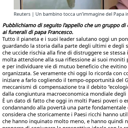
Reuters | Un bambino tocca un’immagine del Papa in 
Pubblichiamo di seguito l’appello che un gruppo di 
ai funerali di papa
Francesco.
Tutto il pianeta e i suoi leader salutano oggi un po
guardando la storia dalla parte degli ultimi e degl
che uccide rischia alla fine di distruggere se stessa
molta attenzione alla sua riflessione ai suoi moniti
e per individuare vie di mutuo beneficio che evitino
organizzata. Se veramente chi oggi lo ricorda con
iniziare a farlo cogliendo il tempo-opportunità del
meccanismi di compensazione tra il debito “ecologic
dalla congiuntura macroeconomica mondiale degli alti
È un dato di fatto che oggi in molti Paesi poveri o e
condannando alla povertà una parte fondamentale de
considera che storicamente i Paesi ricchi hanno uti
che hanno inquinato molto meno, e hanno quindi nei
proporre di coniugare la prospettiva ideale con la r