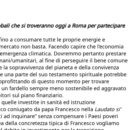
obali che si troveranno oggi a Roma per partecipare
 fino a consumare tutte le proprie energie e
il mercato non basta. Facendo capire che l’economia
li ed emergenza climatica. Dovremmo pertanto prestare
umani/umanitari, al fine di perseguire il bene comune
ce la sopravvivenza del pianeta e della convivenza
e una parte del suo testamento spirituale potrebbe
. Approfittando di questo momento per trovare
ri, un fardello sempre meno sostenibile ed aggravato
ori sul piano finanziario.
quelle investite in sanità ed istruzione
gico coniugato da papa Francesco nella
Laudato si’
ti ad inquinare” senza compensare i Paesi poveri
a della concretezza tipica di Francesco vogliamo
l debito in investimento per la transizione