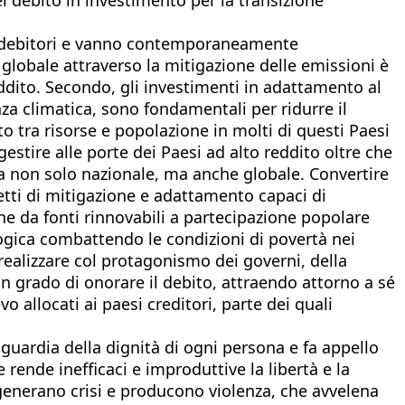
aesi debitori e vanno contemporaneamente
 globale attraverso la mitigazione delle emissioni è
eddito. Secondo, gli investimenti in adattamento al
za climatica, sono fondamentali per ridurre il
to tra risorse e popolazione in molti di questi Paesi
gestire alle porte dei Paesi ad alto reddito oltre che
tica non solo nazionale, ma anche globale. Convertire
etti di mitigazione e adattamento capaci di
e da fonti rinnovabili a partecipazione popolare
logica combattendo le condizioni di povertà nei
a realizzare col protagonismo dei governi, della
in grado di onorare il debito, attraendo attorno a sé
vo allocati ai paesi creditori, parte dei quali
aguardia della dignità di ogni persona e fa appello
rende inefficaci e improduttive la libertà e la
e generano crisi e producono violenza, che avvelena