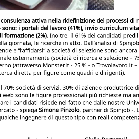
i consulenza attiva nella ridefinizione dei processi di
o sono: i portali del lavoro (41%), invio curriculum v
 di formazione (2%).
Inoltre, il 61% dei candidati predi
giornata, le ricerche in atto. Dall’analisi di Spinjob
nde e “l’affidarsi” a società di selezione sono ancora 
onale esternamente (società di ricerca e selezione – 
terno (attraverso Monster.it - 25 % - o Trovolavoro.it
erca diretta per figure come quadri e dirigenti).
 70% società di servizi, 30% di aziende produttrice di
 web sono le figure professionali più richieste ma anc
vare i candidati risiede nel fatto che dalle nostre Uni
ercato - spiega
Simone Pinzolo
, partner di Spinjob 
qualche ingegnere di questo tipo con reali competen