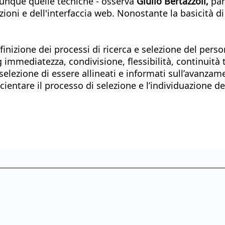
 dunque quelle tecniche - osserva
Giulio Bertazzoli,
par
ioni e dell'interfaccia web. Nonostante la basicità di q
efinizione dei processi di ricerca e selezione del per
ng immediatezza, condivisione, flessibilità, continuità
 selezione di essere allineati e informati sull’avanzam
cientare il processo di selezione e l’individuazione d