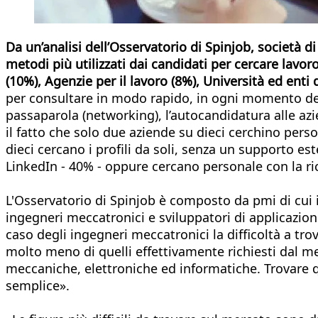
Da un’analisi dell’Osservatorio di Spinjob, società d
metodi più utilizzati dai candidati per cercare lavor
(10%), Agenzie per il lavoro (8%), Università ed enti
per consultare in modo rapido, in ogni momento della 
passaparola (networking), l’autocandidatura alle azie
il fatto che solo due aziende su dieci cerchino pers
dieci cercano i profili da soli, senza un supporto es
LinkedIn - 40% - oppure cercano personale con la ric
L'Osservatorio di Spinjob è composto da pmi di cui il
ingegneri meccatronici e sviluppatori di applicazioni
caso degli ingegneri meccatronici la difficoltà a tro
molto meno di quelli effettivamente richiesti dal m
meccaniche, elettroniche ed informatiche. Trovare 
semplice».