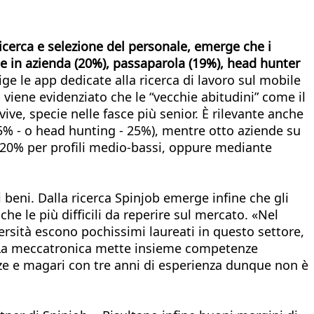
 ricerca e selezione del personale, emerge che i
itae in azienda (20%), passaparola (19%), head hunter
lige le app dedicate alla ricerca di lavoro sul mobile
 viene evidenziato che le “vecchie abitudini” come il
vive, specie nelle fasce più senior. È rilevante anche
75% - o head hunting - 25%), mentre otto aziende su
 – 20% per profili medio-bassi, oppure mediante
 beni. Dalla ricerca Spinjob emerge infine che gli
he le più difficili da reperire sul mercato. «Nel
versità escono pochissimi laureati in questo settore,
-. La meccatronica mette insieme competenze
ze e magari con tre anni di esperienza dunque non è