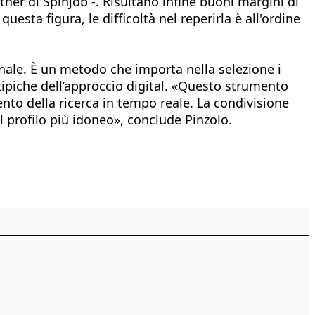
tner di Spinjob -. Risultano infine buoni margini di
uesta figura, le difficoltà nel reperirla è all'ordine
sonale. È un metodo che importa nella selezione i
 tipiche dell’approccio digital. «Questo strumento
ento della ricerca in tempo reale. La condivisione
el profilo più idoneo», conclude Pinzolo.