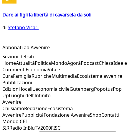
Dare ai figli la libertà di cavarsela da soli
di
Stefano Vicari
Abbonati ad Avvenire
Sezioni del sito
Home
Attualità
Politica
Mondo
Agorà
Podcast
Chiesa
Idee e
Commenti
Economia
Vita e
Cura
Famiglia
Rubriche
Multimedia
Ecosistema avvenire
Pubblicazioni
Edizioni locali
L'economia civile
Gutenberg
Popotus
Pop
Up
Luoghi dell'Infinito
Avvenire
Chi siamo
Redazione
Ecosistema
Avvenire
Pubblicità
Fondazione Avvenire
Shop
Contatti
Mondo CEI
SIR
Radio InBlu
TV2000
FISC