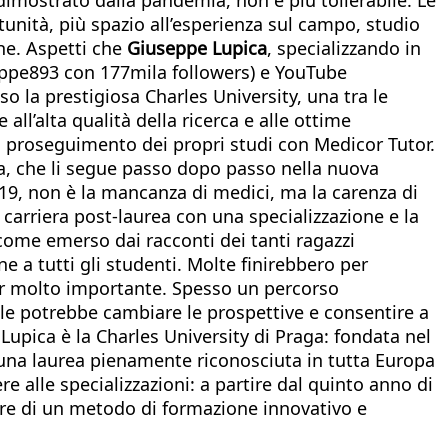
unità, più spazio all’esperienza sul campo, studio
he. Aspetti che
Giuseppe Lupica
, specializzando in
peppe893 con 177mila followers) e YouTube
 la prestigiosa Charles University, una tra le
all’alta qualità della ricerca e alle ottime
il proseguimento dei propri studi con Medicor Tutor.
erta, che li segue passo dopo passo nella nuova
19, non è la mancanza di medici, ma la carenza di
 carriera post-laurea con una specializzazione e la
 come emerso dai racconti dei tanti ragazzi
ne a tutti gli studenti. Molte finirebbero per
or molto importante. Spesso un percorso
le potrebbe cambiare le prospettive e consentire a
 Lupica è la Charles University di Praga: fondata nel
 una laurea pienamente riconosciuta in tutta Europa
e alle specializzazioni: a partire dal quinto anno di
are di un metodo di formazione innovativo e