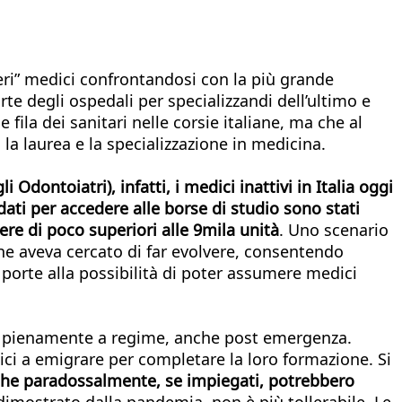
eri” medici confrontandosi con la più grande
te degli ospedali per specializzandi dell’ultimo e
la dei sanitari nelle corsie italiane, ma che al
la laurea e la specializzazione in medicina.
dontoiatri), infatti, i medici inattivi in Italia oggi
ati per accedere alle borse di studio sono stati
ere di poco superiori alle 9mila unità
. Uno scenario
he aveva cercato di far evolvere, consentendo
e porte alla possibilità di poter assumere medici
are pienamente a regime, anche post emergenza.
edici a emigrare per completare la loro formazione. Si
che paradossalmente, se impiegati, potrebbero
mostrato dalla pandemia, non è più tollerabile. Le