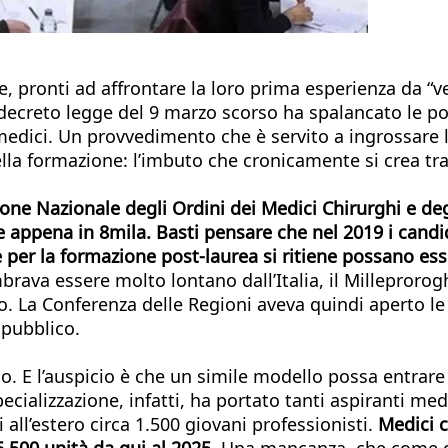
, pronti ad affrontare la loro prima esperienza da “v
 decreto legge del 9 marzo scorso ha spalancato le por
ci. Un provvedimento che è servito a ingrossare le fi
lla formazione: l’imbuto che cronicamente si crea tra 
 Nazionale degli Ordini dei Medici Chirurghi e degli O
e appena in 8mila. Basti pensare che nel 2019 i candid
e per la formazione post-laurea si ritiene possano ess
rava essere molto lontano dall’Italia, il Milleprorog
anno. La Conferenza delle Regioni aveva quindi aperto l
 pubblico.
sso. E l’auspicio è che un simile modello possa entr
pecializzazione, infatti, ha portato tanti aspiranti m
i all’estero circa 1.500 giovani professionisti.
Medici 
.500 unità da qui al 2025
. Una mancanza, che come di