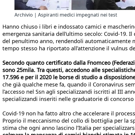
Archivio | Aspiranti medici impegnati nei test
Hanno chiuso i libri e indossato camici e mascherine
emergenza sanitaria dell’ultimo secolo: Covid-19. Il
del penultimo anno, rendendoli automaticamente medi
tempo stesso ha riportato all’attenzione il vulnus de
Secondo quanto certificato dalla Fnomceo (Federazione
sono 25mila. Tra questi, accedono alle specialistich
17.596 e per il 2020 le borse di studio a disposizion
che già qualche mese fa, quando il Coronavirus semb
l’accesso nel Ssn agli specializzandi iscritti al III 
specializzandi inseriti nelle graduatorie di concorso
Covid-19 non ha fatto altro che accelerare il proce
Proprio il meccanismo del collo di bottiglia per la s
stima che ogni anno lascino l’Italia per specializzars
colmare la mancanza di camici bianchi stimata in 16