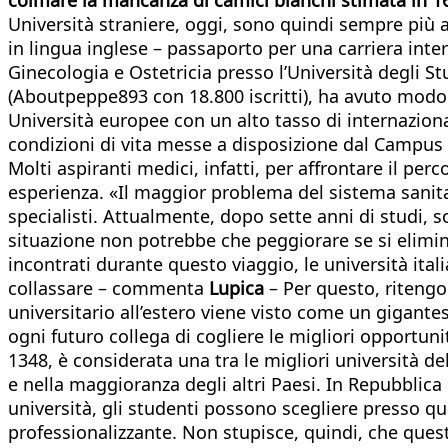
Università straniere, oggi, sono quindi sempre più 
in lingua inglese – passaporto per una carriera int
Ginecologia e Ostetricia presso l’Università degli 
(Aboutpeppe893 con 18.800 iscritti), ha avuto modo d
Università europee con un alto tasso di internazional
condizioni di vita messe a disposizione dal Campus 
Molti aspiranti medici, infatti, per affrontare il per
esperienza. «Il maggior problema del sistema sanita
specialisti. Attualmente, dopo sette anni di studi, s
situazione non potrebbe che peggiorare se si elimina
incontrati durante questo viaggio, le università ital
collassare – commenta
Lupica
– Per questo, riteng
universitario all’estero viene visto come un gigant
ogni futuro collega di cogliere le migliori opportuni
1348, è considerata una tra le migliori università 
e nella maggioranza degli altri Paesi. In Repubblica 
università, gli studenti possono scegliere presso q
professionalizzante. Non stupisce, quindi, che ques