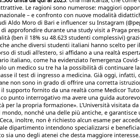
attrattive. Le ragioni sono numerose: maggiori opport
ernazionale – e confronto con nuove modalità didattic
Studi Aldo Moro di Bari e influencer su Instagram (@
i approfondire durante una study visit a Praga presso
ità (ben il 18% su 48.623 studenti complessivi) grazie 
che anche diversi studenti italiani hanno scelto per 
corso di studi all’estero, si affidano a una realtà esp
rio italiano, come ha evidenziato l’emergenza Covid-
olo un medico su tre ha la possibilità di continuare la
sse il test di ingresso a medicina. Già oggi, infatti,
iane non sono in grado di offrire una corretta istruzio
o il supporto fornito da una realtà come Medicor Tut
esco punto interrogativo ma avere una guida autorevo
tà per la propria formazione». L’Università visitata da
del mondo, nonché una delle più antiche, e garantisce
Ceca, inoltre, non è richiesto alcun esame per acceder
uale dipartimento intendono specializzarsi e benefici
to sia uno degli atenei che desta maggiore interesse.