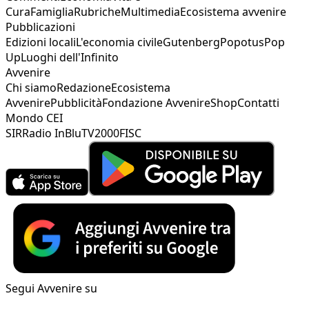
Cura
Famiglia
Rubriche
Multimedia
Ecosistema avvenire
Pubblicazioni
Edizioni locali
L'economia civile
Gutenberg
Popotus
Pop
Up
Luoghi dell'Infinito
Avvenire
Chi siamo
Redazione
Ecosistema
Avvenire
Pubblicità
Fondazione Avvenire
Shop
Contatti
Mondo CEI
SIR
Radio InBlu
TV2000
FISC
Segui Avvenire su