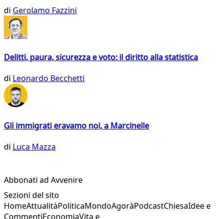
di
Gerolamo Fazzini
Delitti, paura, sicurezza e voto: il diritto alla statistica
di
Leonardo Becchetti
Gli immigrati eravamo noi, a Marcinelle
di
Luca Mazza
Abbonati ad Avvenire
Sezioni del sito
Home
Attualità
Politica
Mondo
Agorà
Podcast
Chiesa
Idee e
Commenti
Economia
Vita e