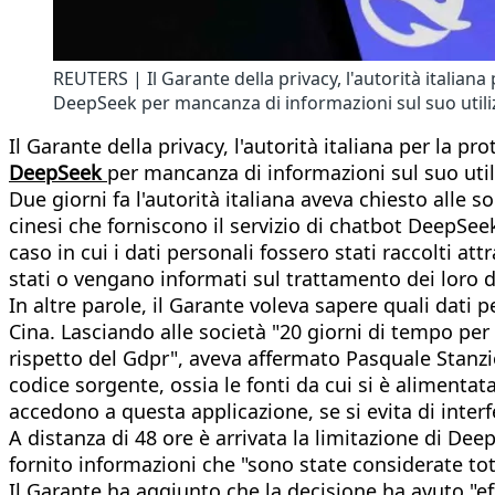
REUTERS | Il Garante della privacy, l'autorità italiana 
DeepSeek per mancanza di informazioni sul suo utiliz
Il Garante della privacy, l'autorità italiana per la pr
DeepSeek
per mancanza di informazioni sul suo utili
Due giorni fa l'autorità italiana aveva chiesto alle s
cinesi che forniscono il servizio di chatbot DeepSeek 
caso in cui i dati personali fossero stati raccolti attr
stati o vengano informati sul trattamento dei loro d
In altre parole, il Garante voleva sapere quali dati p
Cina. Lasciando alle società "20 giorni di tempo per 
rispetto del Gdpr", aveva affermato Pasquale Stanzi
codice sorgente, ossia le fonti da cui si è alimentat
accedono a questa applicazione, se si evita di interf
A distanza di 48 ore è arrivata la limitazione di Deep
fornito informazioni che "sono state considerate tota
Il Garante ha aggiunto che la decisione ha avuto "e