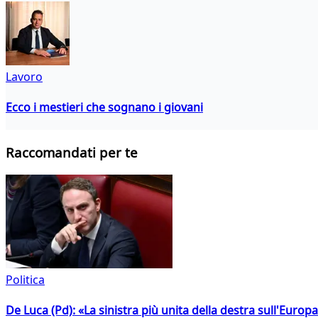
Lavoro
Ecco i mestieri che sognano i giovani
Raccomandati per te
Politica
De Luca (Pd): «La sinistra più unita della destra sull'Europ