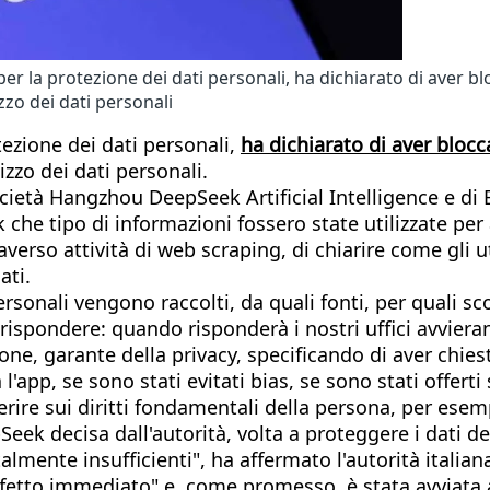
per la protezione dei dati personali, ha dichiarato di aver blo
zo dei dati personali
otezione dei dati personali,
ha dichiarato di aver blocca
zzo dei dati personali.
ocietà Hangzhou DeepSeek Artificial Intelligence e di B
che tipo di informazioni fossero state utilizzate per a
averso attività di web scraping, di chiarire come gli ute
ati.
ersonali vengono raccolti, da quali fonti, per quali sc
rispondere: quando risponderà i nostri uffici avvieran
one, garante della privacy, specificando di aver chie
a l'app, se sono stati evitati bias, se sono stati offe
erire sui diritti fondamentali della persona, per esemp
Seek decisa dall'autorità, volta a proteggere i dati de
lmente insufficienti", ha affermato l'autorità italiana
ffetto immediato" e, come promesso, è stata avviata a