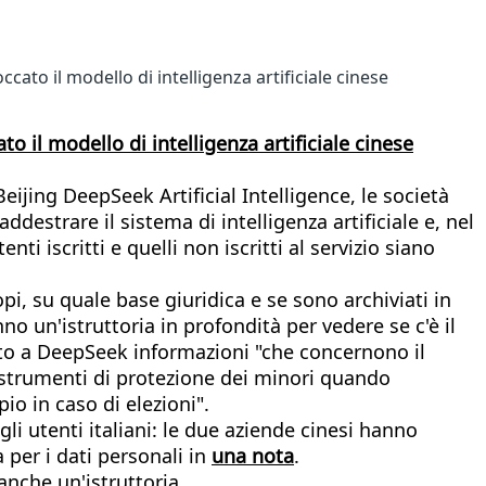
ccato il modello di intelligenza artificiale cinese
to il modello di intelligenza artificiale cinese
eijing DeepSeek Artificial Intelligence, le società
ddestrare il sistema di intelligenza artificiale e, nel
nti iscritti e quelli non iscritti al servizio siano
opi, su quale base giuridica e se sono archiviati in
no un'istruttoria in profondità per vedere se c'è il
sto a DeepSeek informazioni "che concernono il
rti strumenti di protezione dei minori quando
io in caso di elezioni".
gli utenti italiani: le due aziende cinesi hanno
 per i dati personali in
una nota
.
nche un'istruttoria.