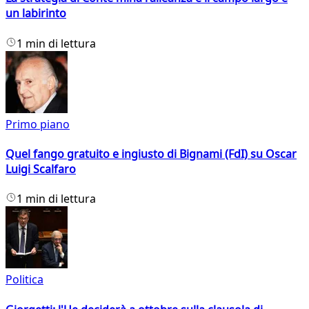
un labirinto
1 min di lettura
Primo piano
Quel fango gratuito e ingiusto di Bignami (FdI) su Oscar
Luigi Scalfaro
1 min di lettura
Politica