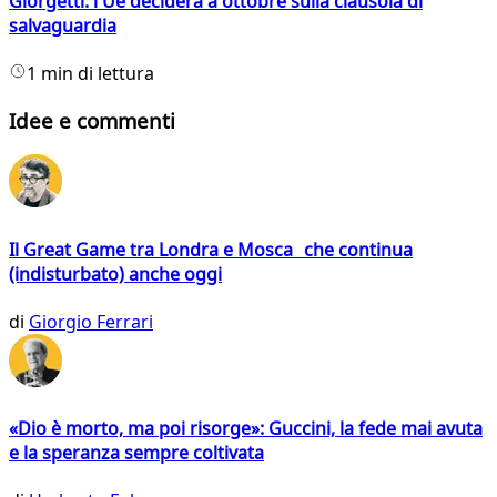
Giorgetti: l'Ue deciderà a ottobre sulla clausola di
salvaguardia
1 min di lettura
Idee e commenti
Il Great Game tra Londra e Mosca che continua
(indisturbato) anche oggi
di
Giorgio Ferrari
«Dio è morto, ma poi risorge»: Guccini, la fede mai avuta
e la speranza sempre coltivata