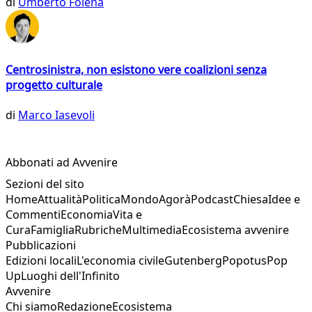
di
Umberto Folena
Centrosinistra, non esistono vere coalizioni senza
progetto culturale
di
Marco Iasevoli
Abbonati ad Avvenire
Sezioni del sito
Home
Attualità
Politica
Mondo
Agorà
Podcast
Chiesa
Idee e
Commenti
Economia
Vita e
Cura
Famiglia
Rubriche
Multimedia
Ecosistema avvenire
Pubblicazioni
Edizioni locali
L'economia civile
Gutenberg
Popotus
Pop
Up
Luoghi dell'Infinito
Avvenire
Chi siamo
Redazione
Ecosistema