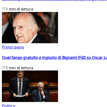
1 min di lettura
Primo piano
Quel fango gratuito e ingiusto di Bignami (FdI) su Oscar Lu
1 min di lettura
Politica