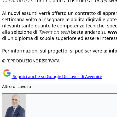
Talent on tech
continuiamo a costruire a
“better wo
Ai nuovi assunti verrà offerto un contratto di appren
settimana volto a insegnare le abilità digitali e pote
rilevanti tanto quanto le competenze tecniche, spec
alla selezione di
Talent on tech
basta andare su
www
di un diploma di scuola superiore ed essere interess
Per informazioni sul progetto, si può scrivere a:
inf
© RIPRODUZIONE RISERVATA
Seguici anche su Google Discover di Avvenire
Altro di Lavoro