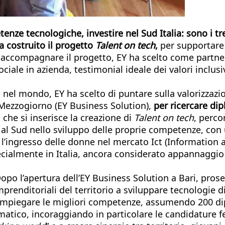
etenze tecnologiche, investire nel Sud Italia: sono i t
ha costruito il progetto
Talent on tech
,
per supportare l
 accompagnare il progetto, EY ha scelto come partne
ociale in azienda, testimonial ideale dei valori inclusi
 nel mondo, EY ha scelto di puntare sulla valorizzazio
 Mezzogiorno (EY Business Solution),
per ricercare di
 che si inserisce la creazione di
Talent on tech
, perco
al Sud nello sviluppo delle proprie competenze, con u
o l’ingresso delle donne nel mercato Ict (Informatio
ecialmente in Italia, ancora considerato appannaggio
Dopo l’apertura dell’EY Business Solution a Bari, pros
prenditoriali del territorio a sviluppare tecnologie di
impiegare le migliori competenze, assumendo 200 dipl
matico, incoraggiando in particolare le candidature f