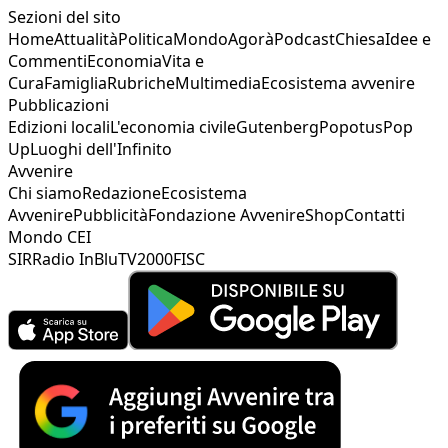
Sezioni del sito
Home
Attualità
Politica
Mondo
Agorà
Podcast
Chiesa
Idee e
Commenti
Economia
Vita e
Cura
Famiglia
Rubriche
Multimedia
Ecosistema avvenire
Pubblicazioni
Edizioni locali
L'economia civile
Gutenberg
Popotus
Pop
Up
Luoghi dell'Infinito
Avvenire
Chi siamo
Redazione
Ecosistema
Avvenire
Pubblicità
Fondazione Avvenire
Shop
Contatti
Mondo CEI
SIR
Radio InBlu
TV2000
FISC