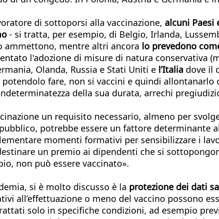
lavoratore di sottoporsi alla vaccinazione,
alcuni Paesi
mo
- si tratta, per esempio, di Belgio, Irlanda, Lusse
 lo ammettono, mentre altri ancora
lo prevedono come
 tentato l'adozione di misure di natura conservativa
mania, Olanda, Russia e Stati Uniti e
l’Italia
dove il 
, potendolo fare, non si vaccini e quindi allontanarlo
'indeterminatezza della sua durata, arrechi pregiudizio
accinazione un requisito necessario, almeno per svolg
ubblico, potrebbe essere un fattore determinante al f
ementare momenti formativi per sensibilizzare i lavor
 destinare un premio ai dipendenti che si sottopongo
pio, non può essere vaccinato».
ndemia, si è molto discusso è la
protezione dei dati sa
ativi all’effettuazione o meno del vaccino possono esse
attati solo in specifiche condizioni, ad esempio prev