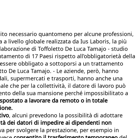
isito necessario quantomeno per alcune professioni,
 livello globale realizzata da Ius Laboris, la più
ollaborazione di Toffoletto De Luca Tamajo - studio
ntamento di 17 Paesi rispetto all’obbligatorietà della
ò essere obbligato a sottoporsi a un trattamento
etto De Luca Tamajo. - Le aziende, però, hanno
dali, supermercati e trasporti, hanno anche una
le che per la collettività, il datore di lavoro può
ento della sua mansione perché impossibilitato a
 spostato a lavorare da remoto o in totale
ione.
tivo
, alcuni prevedono la possibilità di adottare
ltà dei datori di impedire ai dipendenti non
va per svolgere la prestazione, per esempio in
nvece
consentito il trasferimento temporaneo
del