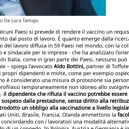
tto De Luca Tamajo
alcuni Paesi si prevede di rendere il vaccino un requ
o dal posto di lavoro. È quanto emerge dalla ricerca a
tto del lavoro diffusa in 59 Paesi nel mondo, con la c
o e sindacale per le imprese - che ha analizzato l’orie
 «In Italia, come in gran parte dei Paesi, nessuno pu
le – spiega l’avvocato
Aldo Bottini,
partner di Toffol
 dei propri dipendenti e molte, come per esempio ospe
cino è considerato una misura di protezione sia persona
a profilassi temporaneamente non idoneo allo svolgim
o,
il dipendente che rifiuta il vaccino potrebbe essere
ospeso dalla prestazione, senza diritto alla retribuz
trodotto un obbligo alla vaccinazione a livello legisla
tati Uniti, Brasile, Francia, Olanda ammettono la
faco
, concordando con i lavoratori una modalità alternati
o di un congedo. In Polonia, Austria e Germania è i