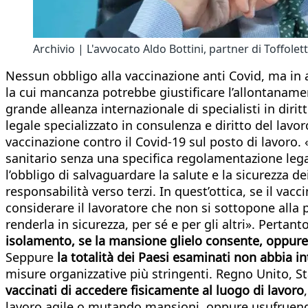
Archivio | L'avvocato Aldo Bottini, partner di Toffole
Nessun obbligo alla vaccinazione anti Covid, ma in 
la cui mancanza potrebbe giustificare l’allontanament
grande alleanza internazionale di specialisti in diri
legale specializzato in consulenza e diritto del lavor
vaccinazione contro il Covid-19 sul posto di lavoro.
sanitario senza una specifica regolamentazione lega
l’obbligo di salvaguardare la salute e la sicurezza
responsabilità verso terzi. In quest’ottica, se il vac
considerare il lavoratore che non si sottopone all
renderla in sicurezza, per sé e per gli altri». Pertant
isolamento, se la mansione glielo consente, oppure s
Seppure
la totalità dei Paesi esaminati non abbia in
misure organizzative più stringenti. Regno Unito, S
vaccinati di accedere fisicamente al luogo di lavoro
lavoro agile o mutando mansioni, oppure usufruend