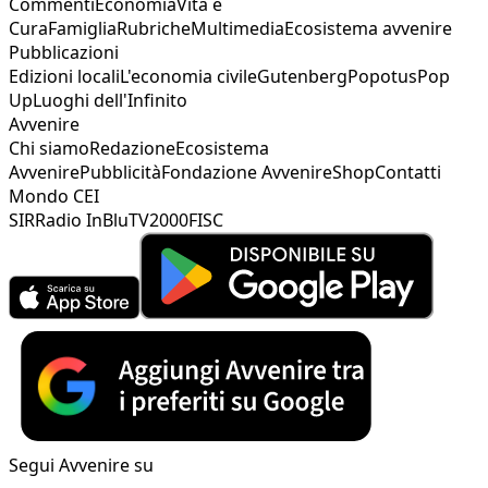
Commenti
Economia
Vita e
Cura
Famiglia
Rubriche
Multimedia
Ecosistema avvenire
Pubblicazioni
Edizioni locali
L'economia civile
Gutenberg
Popotus
Pop
Up
Luoghi dell'Infinito
Avvenire
Chi siamo
Redazione
Ecosistema
Avvenire
Pubblicità
Fondazione Avvenire
Shop
Contatti
Mondo CEI
SIR
Radio InBlu
TV2000
FISC
Segui Avvenire su