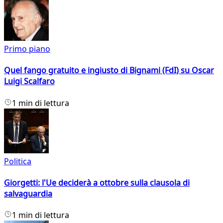
Primo piano
Quel fango gratuito e ingiusto di Bignami (FdI) su Oscar
Luigi Scalfaro
1 min di lettura
Politica
Giorgetti: l'Ue deciderà a ottobre sulla clausola di
salvaguardia
1 min di lettura