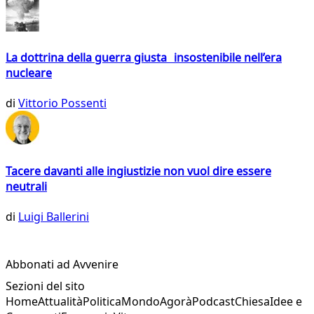
La dottrina della guerra giusta insostenibile nell’era
nucleare
di
Vittorio Possenti
Tacere davanti alle ingiustizie non vuol dire essere
neutrali
di
Luigi Ballerini
Abbonati ad Avvenire
Sezioni del sito
Home
Attualità
Politica
Mondo
Agorà
Podcast
Chiesa
Idee e