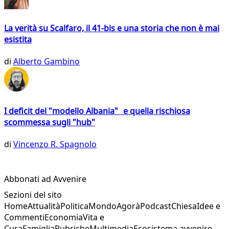
La verità su Scalfaro, il 41-bis e una storia che non è mai
esistita
di
Alberto Gambino
I deficit del "modello Albania" e quella rischiosa
scommessa sugli "hub"
di
Vincenzo R. Spagnolo
Abbonati ad Avvenire
Sezioni del sito
Home
Attualità
Politica
Mondo
Agorà
Podcast
Chiesa
Idee e
Commenti
Economia
Vita e
Cura
Famiglia
Rubriche
Multimedia
Ecosistema avvenire