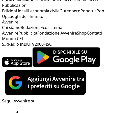
Pubblicazioni
Edizioni locali
L'economia civile
Gutenberg
Popotus
Pop
Up
Luoghi dell'Infinito
Avvenire
Chi siamo
Redazione
Ecosistema
Avvenire
Pubblicità
Fondazione Avvenire
Shop
Contatti
Mondo CEI
SIR
Radio InBlu
TV2000
FISC
Segui Avvenire su