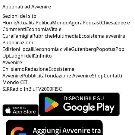
Abbonati ad Avvenire
Sezioni del sito
Home
Attualità
Politica
Mondo
Agorà
Podcast
Chiesa
Idee e
Commenti
Economia
Vita e
Cura
Famiglia
Rubriche
Multimedia
Ecosistema avvenire
Pubblicazioni
Edizioni locali
L'economia civile
Gutenberg
Popotus
Pop
Up
Luoghi dell'Infinito
Avvenire
Chi siamo
Redazione
Ecosistema
Avvenire
Pubblicità
Fondazione Avvenire
Shop
Contatti
Mondo CEI
SIR
Radio InBlu
TV2000
FISC