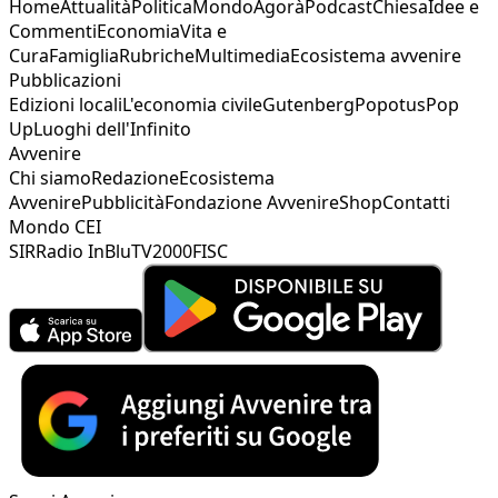
Home
Attualità
Politica
Mondo
Agorà
Podcast
Chiesa
Idee e
Commenti
Economia
Vita e
Cura
Famiglia
Rubriche
Multimedia
Ecosistema avvenire
Pubblicazioni
Edizioni locali
L'economia civile
Gutenberg
Popotus
Pop
Up
Luoghi dell'Infinito
Avvenire
Chi siamo
Redazione
Ecosistema
Avvenire
Pubblicità
Fondazione Avvenire
Shop
Contatti
Mondo CEI
SIR
Radio InBlu
TV2000
FISC