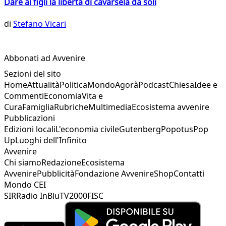
Dare ai figli la libertà di cavarsela da soli
di
Stefano Vicari
Abbonati ad Avvenire
Sezioni del sito
Home
Attualità
Politica
Mondo
Agorà
Podcast
Chiesa
Idee e
Commenti
Economia
Vita e
Cura
Famiglia
Rubriche
Multimedia
Ecosistema avvenire
Pubblicazioni
Edizioni locali
L'economia civile
Gutenberg
Popotus
Pop
Up
Luoghi dell'Infinito
Avvenire
Chi siamo
Redazione
Ecosistema
Avvenire
Pubblicità
Fondazione Avvenire
Shop
Contatti
Mondo CEI
SIR
Radio InBlu
TV2000
FISC