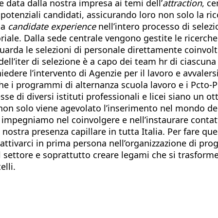
 data dalla nostra impresa ai temi dell’
attraction
, ce
i potenziali candidati, assicurando loro non solo la ri
la
candidate experience
nell’intero processo di selezi
oriale. Dalla sede centrale vengono gestite le ricerche
guarda le selezioni di personale direttamente coinvolt
 dell’iter di selezione è a capo dei team hr di ciascun
hiedere l’intervento di Agenzie per il lavoro e avvaler
 che i programmi di alternanza scuola lavoro e i Pcto-
se di diversi istituti professionali e licei siano un o
on solo viene agevolato l’inserimento nel mondo del 
i impegniamo nel coinvolgere e nell’instaurare contatt
nostra presenza capillare in tutta Italia. Per fare que
ttivarci in prima persona nell’organizzazione di prog
l settore e soprattutto creare legami che si trasform
lli.