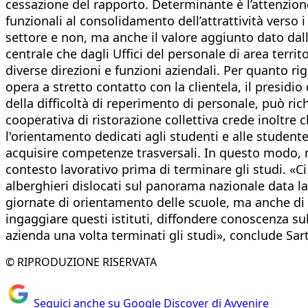
cessazione del rapporto. Determinante è l’attenzione
funzionali al consolidamento dell’attrattività verso 
settore e non, ma anche il valore aggiunto dato dal
centrale che dagli Uffici del personale di area territ
diverse direzioni e funzioni aziendali. Per quanto ri
opera a stretto contatto con la clientela, il presidio
della difficoltà di reperimento di personale, può ric
cooperativa di ristorazione collettiva crede inoltre
l'orientamento dedicati agli studenti e alle studentes
acquisire competenze trasversali. In questo modo, n
contesto lavorativo prima di terminare gli studi. «C
alberghieri dislocati sul panorama nazionale data la 
giornate di orientamento delle scuole, ma anche di a
ingaggiare questi istituti, diffondere conoscenza su
azienda una volta terminati gli studi», conclude Sarte
© RIPRODUZIONE RISERVATA
Seguici anche su Google Discover di Avvenire