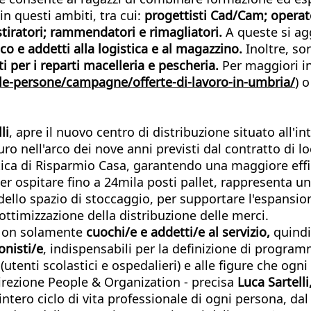
n questi ambiti, tra cui:
progettisti Cad/Cam; operator
 stiratori; rammendatori e rimagliatori.
A queste si ag
ico e addetti alla logistica e al magazzino.
Inoltre, so
ti per i reparti macelleria e pescheria.
Per maggiori in
le-persone/campagne/offerte-di-lavoro-in-umbria/
) 
li
, apre il nuovo centro di distribuzione situato all'i
ro nell'arco dei nove anni previsti dal contratto di l
ica di Risparmio Casa, garantendo una maggiore efficien
er ospitare fino a 24mila posti pallet, rappresenta un
ello spazio di stoccaggio, per supportare l'espansion
ottimizzazione della distribuzione delle merci.
. Non solamente
cuochi/e e addetti/e al servizio,
quindi
ionisti/e
, indispensabili per la definizione di programm
 (utenti scolastici e ospedalieri) e alle figure che og
irezione People & Organization - precisa
Luca Sartelli
l’intero ciclo di vita professionale di ogni persona, 