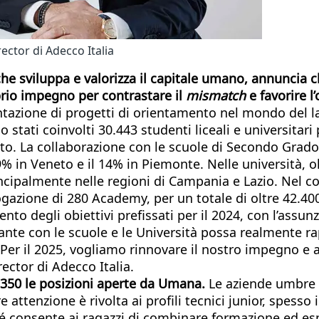
ctor di Adecco Italia
he sviluppa e valorizza il capitale umano, annuncia c
rio impegno per contrastare il
mismatch
e favorire 
ntazione di progetti di orientamento nel mondo del l
stati coinvolti 30.443 studenti liceali e universitari p
to. La collaborazione con le scuole di Secondo Grado 
 19% in Veneto e il 14% in Piemonte. Nelle università, 
rincipalmente nelle regioni di Campania e Lazio. Nel c
rogazione di 280 Academy, per un totale di oltre 42.4
nto degli obiettivi prefissati per il 2024, con l’assu
nte con le scuole e le Università possa realmente ra
. Per il 2025, vogliamo rinnovare il nostro impegno e
ector di Adecco Italia.
e 350 le posizioni aperte da Umana.
Le aziende umbre c
attenzione è rivolta ai profili tecnici junior, spesso 
é consente ai ragazzi di combinare formazione ed es