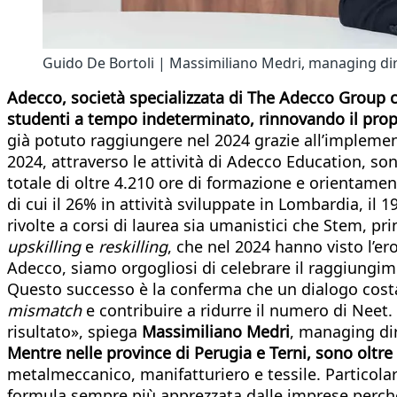
Guido De Bortoli | Massimiliano Medri, managing dire
Adecco, società specializzata di The Adecco Group c
studenti a tempo indeterminato, rinnovando il prop
già potuto raggiungere nel 2024 grazie all’impleme
2024, attraverso le attività di Adecco Education, sono 
totale di oltre 4.210 ore di formazione e orientamen
di cui il 26% in attività sviluppate in Lombardia, il
rivolte a corsi di laurea sia umanistici che Stem, p
upskilling
e
reskilling
, che nel 2024 hanno visto l’e
Adecco, siamo orgogliosi di celebrare il raggiungime
Questo successo è la conferma che un dialogo costa
mismatch
e contribuire a ridurre il numero di Neet
risultato», spiega
Massimiliano Medri
, managing dir
Mentre nelle province di Perugia e Terni, sono oltr
metalmeccanico, manifatturiero e tessile. Particolare 
formula sempre più apprezzata dalle imprese perch