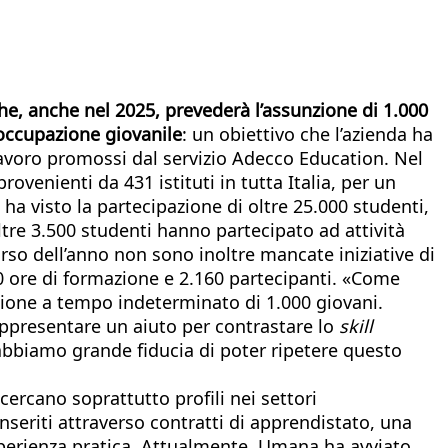
he, anche nel 2025, prevederà l’assunzione di 1.000
l’occupazione giovanile
: un obiettivo che l’azienda ha
avoro promossi dal servizio Adecco Education. Nel
rovenienti da 431 istituti in tutta Italia, per un
ha visto la partecipazione di oltre 25.000 studenti,
oltre 3.500 studenti hanno partecipato ad attività
orso dell’anno non sono inoltre mancate iniziative di
00 ore di formazione e 2.160 partecipanti. «Come
nzione a tempo indeterminato di 1.000 giovani.
ppresentare un aiuto per contrastare lo
skill
 abbiamo grande fiducia di poter ripetere questo
ercano soprattutto profili nei settori
inseriti attraverso contratti di apprendistato, una
perienza pratica. Attualmente, Umana ha avviato