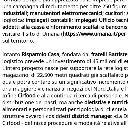
una campagna di reclutamento per oltre 250 figure i
industriali; manutentori elettromeccanici; cucitori;
logistica:
impiegati contabili; impiegati Ufficio tecn
addetti alla cassa e rifornimento scaffali e banconis
visitare il sito di Umana (
https://www.umana.it/per-
sul territorio.
Intanto
Risparmio Casa
, fondata dai
fratelli Battistel
logistico prevede un investimento di 45 milioni di eu
L'intero progetto nasce per supportare la rete logist
magazzino, di 22.500 metri quadrati già scaffalato p
quale potrà contare su un significativo incremento d
una maggiore vicinanza ai negozi del Nord Italia e l'
Infine
Cirfood
è alla continua ricerca di personale
distribuzione dei pasti, ma anche
dietisti/e e nutriz
alimentari e personalizzati per tipologia di clientela
strutture ovvero i cosiddetti
district manager. «
La D
Cirfood - definisce procedure e modalità relative al