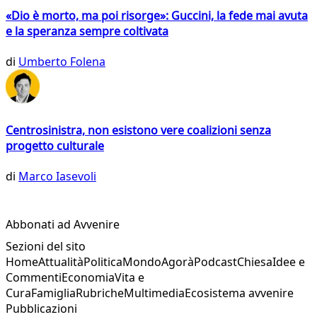
«Dio è morto, ma poi risorge»: Guccini, la fede mai avuta
e la speranza sempre coltivata
di
Umberto Folena
Centrosinistra, non esistono vere coalizioni senza
progetto culturale
di
Marco Iasevoli
Abbonati ad Avvenire
Sezioni del sito
Home
Attualità
Politica
Mondo
Agorà
Podcast
Chiesa
Idee e
Commenti
Economia
Vita e
Cura
Famiglia
Rubriche
Multimedia
Ecosistema avvenire
Pubblicazioni