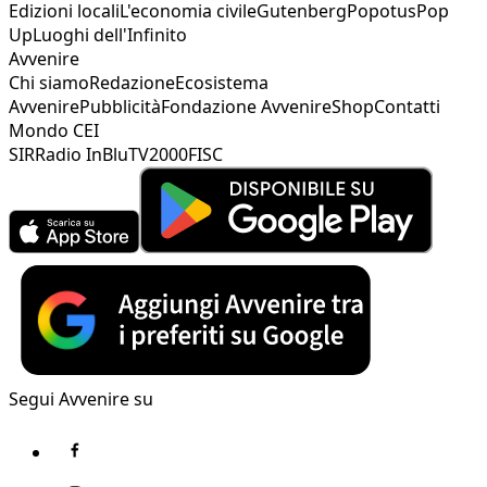
Edizioni locali
L'economia civile
Gutenberg
Popotus
Pop
Up
Luoghi dell'Infinito
Avvenire
Chi siamo
Redazione
Ecosistema
Avvenire
Pubblicità
Fondazione Avvenire
Shop
Contatti
Mondo CEI
SIR
Radio InBlu
TV2000
FISC
Segui Avvenire su