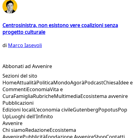
Centrosinistra, non esistono vere coalizioni senza
progetto culturale
di
Marco Iasevoli
Abbonati ad Avvenire
Sezioni del sito
Home
Attualità
Politica
Mondo
Agorà
Podcast
Chiesa
Idee e
Commenti
Economia
Vita e
Cura
Famiglia
Rubriche
Multimedia
Ecosistema avvenire
Pubblicazioni
Edizioni locali
L'economia civile
Gutenberg
Popotus
Pop
Up
Luoghi dell'Infinito
Avvenire
Chi siamo
Redazione
Ecosistema
Avvenire
Pubblicità
Fondazione Avvenire
Shop
Contatti