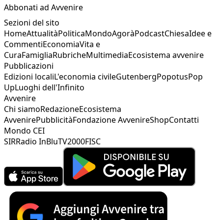
Abbonati ad Avvenire
Sezioni del sito
Home
Attualità
Politica
Mondo
Agorà
Podcast
Chiesa
Idee e
Commenti
Economia
Vita e
Cura
Famiglia
Rubriche
Multimedia
Ecosistema avvenire
Pubblicazioni
Edizioni locali
L'economia civile
Gutenberg
Popotus
Pop
Up
Luoghi dell'Infinito
Avvenire
Chi siamo
Redazione
Ecosistema
Avvenire
Pubblicità
Fondazione Avvenire
Shop
Contatti
Mondo CEI
SIR
Radio InBlu
TV2000
FISC