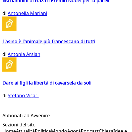
«Ai bambini di Gaza il Premio Nobel per la pace»
di
Antonella Mariani
L'asino è l'animale più francescano di tutti
di
Antonia Arslan
Dare ai figli la libertà di cavarsela da soli
di
Stefano Vicari
Abbonati ad Avvenire
Sezioni del sito
Home
Attualità
Politica
Mondo
Agorà
Podcast
Chiesa
Idee e