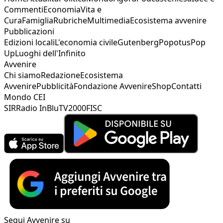
Commenti
Economia
Vita e
Cura
Famiglia
Rubriche
Multimedia
Ecosistema avvenire
Pubblicazioni
Edizioni locali
L'economia civile
Gutenberg
Popotus
Pop
Up
Luoghi dell'Infinito
Avvenire
Chi siamo
Redazione
Ecosistema
Avvenire
Pubblicità
Fondazione Avvenire
Shop
Contatti
Mondo CEI
SIR
Radio InBlu
TV2000
FISC
Segui Avvenire su