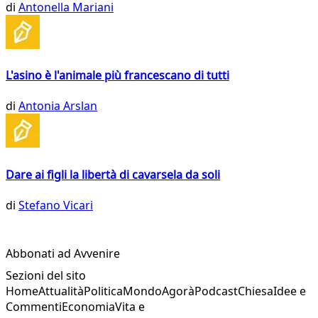
di
Antonella Mariani
L'asino è l'animale più francescano di tutti
di
Antonia Arslan
Dare ai figli la libertà di cavarsela da soli
di
Stefano Vicari
Abbonati ad Avvenire
Sezioni del sito
Home
Attualità
Politica
Mondo
Agorà
Podcast
Chiesa
Idee e
Commenti
Economia
Vita e