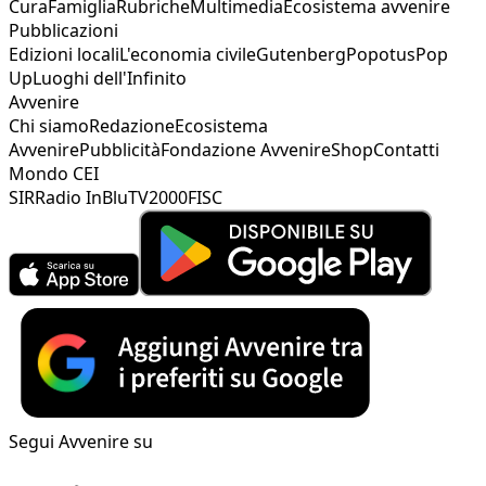
Cura
Famiglia
Rubriche
Multimedia
Ecosistema avvenire
Pubblicazioni
Edizioni locali
L'economia civile
Gutenberg
Popotus
Pop
Up
Luoghi dell'Infinito
Avvenire
Chi siamo
Redazione
Ecosistema
Avvenire
Pubblicità
Fondazione Avvenire
Shop
Contatti
Mondo CEI
SIR
Radio InBlu
TV2000
FISC
Segui Avvenire su