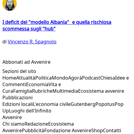
I deficit del "modello Albania" e quella rischiosa
scommessa sugli "hub"
di
Vincenzo R. Spagnolo
Abbonati ad Avvenire
Sezioni del sito
Home
Attualità
Politica
Mondo
Agorà
Podcast
Chiesa
Idee e
Commenti
Economia
Vita e
Cura
Famiglia
Rubriche
Multimedia
Ecosistema avvenire
Pubblicazioni
Edizioni locali
L'economia civile
Gutenberg
Popotus
Pop
Up
Luoghi dell'Infinito
Avvenire
Chi siamo
Redazione
Ecosistema
Avvenire
Pubblicità
Fondazione Avvenire
Shop
Contatti