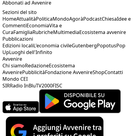
Abbonati ad Avvenire
Sezioni del sito
Home
Attualità
Politica
Mondo
Agorà
Podcast
Chiesa
Idee e
Commenti
Economia
Vita e
Cura
Famiglia
Rubriche
Multimedia
Ecosistema avvenire
Pubblicazioni
Edizioni locali
L'economia civile
Gutenberg
Popotus
Pop
Up
Luoghi dell'Infinito
Avvenire
Chi siamo
Redazione
Ecosistema
Avvenire
Pubblicità
Fondazione Avvenire
Shop
Contatti
Mondo CEI
SIR
Radio InBlu
TV2000
FISC