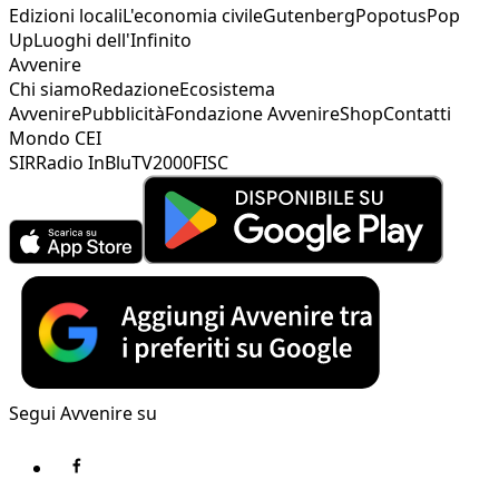
Edizioni locali
L'economia civile
Gutenberg
Popotus
Pop
Up
Luoghi dell'Infinito
Avvenire
Chi siamo
Redazione
Ecosistema
Avvenire
Pubblicità
Fondazione Avvenire
Shop
Contatti
Mondo CEI
SIR
Radio InBlu
TV2000
FISC
Segui Avvenire su