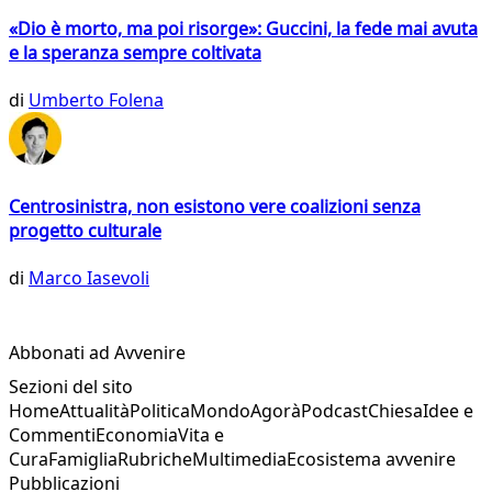
«Dio è morto, ma poi risorge»: Guccini, la fede mai avuta
e la speranza sempre coltivata
di
Umberto Folena
Centrosinistra, non esistono vere coalizioni senza
progetto culturale
di
Marco Iasevoli
Abbonati ad Avvenire
Sezioni del sito
Home
Attualità
Politica
Mondo
Agorà
Podcast
Chiesa
Idee e
Commenti
Economia
Vita e
Cura
Famiglia
Rubriche
Multimedia
Ecosistema avvenire
Pubblicazioni