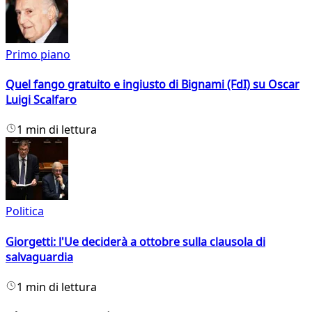
Primo piano
Quel fango gratuito e ingiusto di Bignami (FdI) su Oscar
Luigi Scalfaro
1 min di lettura
Politica
Giorgetti: l'Ue deciderà a ottobre sulla clausola di
salvaguardia
1 min di lettura