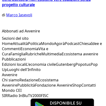
progetto culturale
di
Marco Iasevoli
Abbonati ad Avvenire
Sezioni del sito
Home
Attualità
Politica
Mondo
Agorà
Podcast
Chiesa
Idee e
Commenti
Economia
Vita e
Cura
Famiglia
Rubriche
Multimedia
Ecosistema avvenire
Pubblicazioni
Edizioni locali
L'economia civile
Gutenberg
Popotus
Pop
Up
Luoghi dell'Infinito
Avvenire
Chi siamo
Redazione
Ecosistema
Avvenire
Pubblicità
Fondazione Avvenire
Shop
Contatti
Mondo CEI
SIR
Radio InBlu
TV2000
FISC