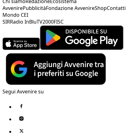
Chi siamo
Redazione
Ecosistema
Avvenire
Pubblicità
Fondazione Avvenire
Shop
Contatti
Mondo CEI
SIR
Radio InBlu
TV2000
FISC
Segui Avvenire su