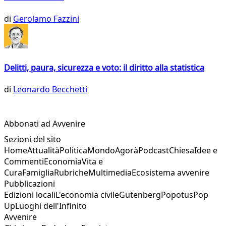
di
Gerolamo Fazzini
Delitti, paura, sicurezza e voto: il diritto alla statistica
di
Leonardo Becchetti
Abbonati ad Avvenire
Sezioni del sito
Home
Attualità
Politica
Mondo
Agorà
Podcast
Chiesa
Idee e
Commenti
Economia
Vita e
Cura
Famiglia
Rubriche
Multimedia
Ecosistema avvenire
Pubblicazioni
Edizioni locali
L'economia civile
Gutenberg
Popotus
Pop
Up
Luoghi dell'Infinito
Avvenire