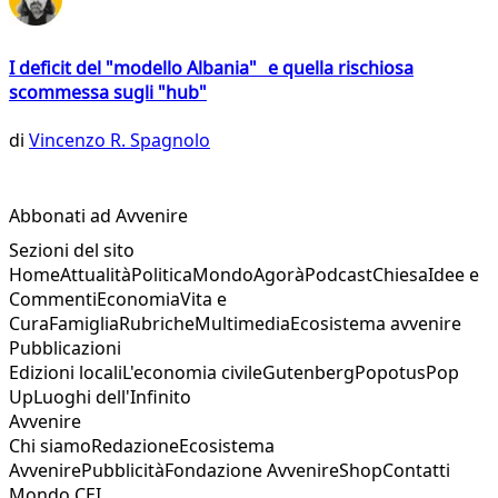
I deficit del "modello Albania" e quella rischiosa
scommessa sugli "hub"
di
Vincenzo R. Spagnolo
Abbonati ad Avvenire
Sezioni del sito
Home
Attualità
Politica
Mondo
Agorà
Podcast
Chiesa
Idee e
Commenti
Economia
Vita e
Cura
Famiglia
Rubriche
Multimedia
Ecosistema avvenire
Pubblicazioni
Edizioni locali
L'economia civile
Gutenberg
Popotus
Pop
Up
Luoghi dell'Infinito
Avvenire
Chi siamo
Redazione
Ecosistema
Avvenire
Pubblicità
Fondazione Avvenire
Shop
Contatti
Mondo CEI