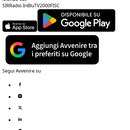
SIR
Radio InBlu
TV2000
FISC
Segui Avvenire su