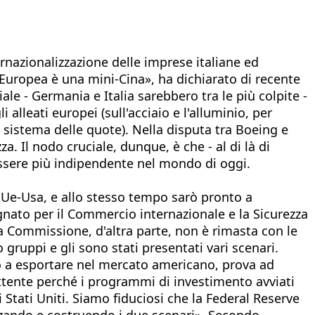
ernazionalizzazione delle imprese italiane ed
 Europea è una mini-Cina», ha dichiarato di recente
le - Germania e Italia sarebbero tra le più colpite -
lleati europei (sull'acciaio e l'alluminio, per
istema delle quote). Nella disputa tra Boeing e
a. Il nodo cruciale, dunque, è che - al di là di
essere più indipendente nel mondo di oggi.
 Ue-Usa, e allo stesso tempo sarò pronto a
gnato per il Commercio internazionale e la Sicurezza
 Commissione, d'altra parte, non è rimasta con le
gruppi e gli sono stati presentati vari scenari.
 o a esportare nel mercato americano, prova ad
ettente perché i programmi di investimento avviati
tati Uniti. Siamo fiduciosi che la Federal Reserve
zando e costruendo i due scenari». Secondo