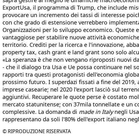
ExportUsa, il programma di Trump, che include misur
provocare un incremento dei tassi di interesse poich
con che grado di estensione verrebbero implementate. 
Organizzazioni per lo sviluppo economico. Queste en
vantaggiose per stabilire nuove attività economiche 
territorio. Crediti per la ricerca e l'innovazione, ab
property tax, cash grant e land grant sono solo alcu
«La speranza è che non vengano riproposti nuovi daz
- che il dialogo tra Usa e Ue possa continuare nel so
rapporti tra questi protagonisti dell'economia glob
prossimo futuro. I superdazi fissati a fine del 2019
imprese casearie; nel 2020 l'export lasciò sul terren
aggiuntivi. Recuperare le quote perse è costato molt
mercato statunitense; con 37mila tonnellate e un co
complessive. La domanda di
made in Italy
negli Usa
rappresentano da soli l'80% dell'export italiano negli
© RIPRODUZIONE RISERVATA