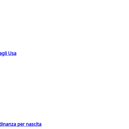
agli Usa
adinanza per nascita