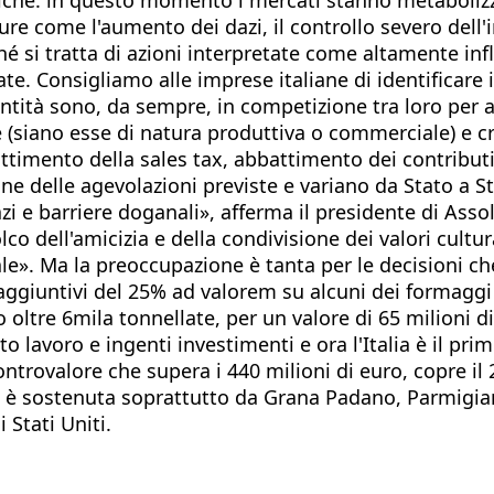
e come l'aumento dei dazi, il controllo severo dell'i
é si tratta di azioni interpretate come altamente inf
Consigliamo alle imprese italiane di identificare il l
tità sono, da sempre, in competizione tra loro per at
(siano esse di natura produttiva o commerciale) e cre
battimento della sales tax, abbattimento dei contributi
ne delle agevolazioni previste e variano da Stato a S
i e barriere doganali», afferma il presidente di Asso
lco dell'amicizia e della condivisione dei valori cult
ale». Ma la preoccupazione è tanta per le decisioni 
, aggiuntivi del 25% ad valorem su alcuni dei formaggi
o oltre 6mila tonnellate, per un valore di 65 milioni d
o lavoro e ingenti investimenti e ora l'Italia è il pr
ntrovalore che supera i 440 milioni di euro, copre il
 è sostenuta soprattutto da Grana Padano, Parmigia
 Stati Uniti.