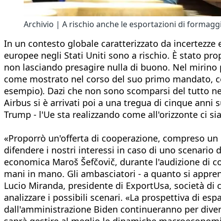
Archivio | A rischio anche le esportazioni di formagg
In un contesto globale caratterizzato da incertezze 
europee negli Stati Uniti sono a rischio. È stato pr
non lasciando presagire nulla di buono. Nel mirino p
come mostrato nel corso del suo primo mandato, con i
esempio). Dazi che non sono scomparsi del tutto n
Airbus si è arrivati poi a una tregua di cinque anni s
Trump - l'Ue sta realizzando come all'orizzonte ci 
«Proporrò un'offerta di cooperazione, compreso un 
difendere i nostri interessi in caso di uno scenari
economica Maroš Šefčovič, durante l'audizione di c
mani in mano. Gli ambasciatori - a quanto si apprende
Lucio Miranda, presidente di ExportUsa, società di 
analizzare i possibili scenari. «La prospettiva di 
dall'amministrazione Biden continueranno per divers
saprà gestire al meglio le dinamiche macroeconomi