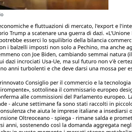
io
economiche e fluttuazioni di mercato, l'export e l'int
oprio Trump a scatenare una guerra di dazi. «L'Unione
otrebbe esserci lo squilibrio della bilancia commercia
 balzelli imposti non solo a Pechino, ma anche agli a
emmeno con Joe Biden, cambiando semmai natura (il s
ui dazi incrociati Usa-Ue, ma sul futuro non v'è certezz
siano anni turbolenti e che deve darsi una mossa per 
rinnovato Consiglio per il commercio e la tecnologia
o dirompente», sottolinea il commissario europeo desi
onferma alle commissioni del Parlamento europeo. La
 - alcune settimane fa sono stati raccolti in piccolo 
consulenza che aiuta le imprese italiane a insediarsi
espansione Oltreoceano - spiega - rimane salda e prom
i anni, sostenendo così la domanda aggregata negli S
che: in questo momento i mercati stanno metaboliz